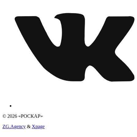
© 2026 «РОСКАР»
ZG.Agency
&
Xpage