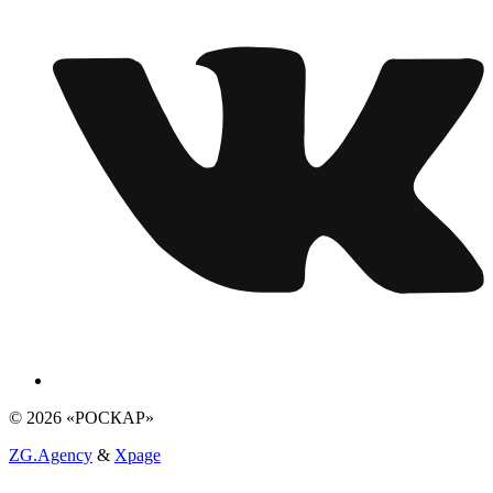
© 2026 «РОСКАР»
ZG.Agency
&
Xpage