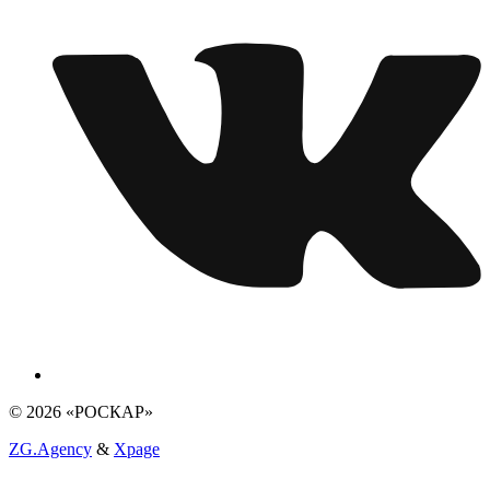
© 2026 «РОСКАР»
ZG.Agency
&
Xpage