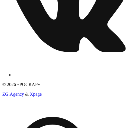
© 2026 «РОСКАР»
ZG.Agency
&
Xpage