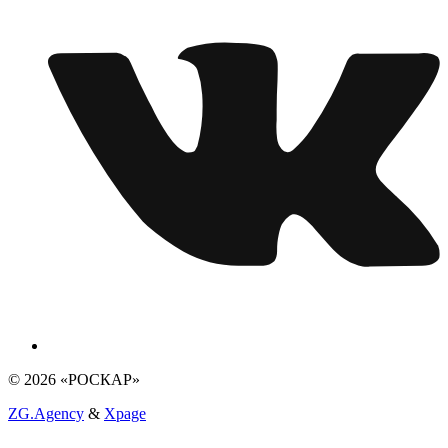
© 2026 «РОСКАР»
ZG.Agency
&
Xpage