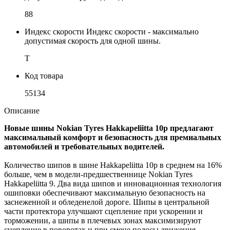
88
Индекс скорости
Индекс скорости - максимально
допустимая скорость для одной шины.
T
Код товара
55134
Описание
Новые шины Nokian Tyres Hakkapeliitta 10p предлагают
максимальный комфорт и безопасность для премиальных
автомобилей и требовательных водителей.
Количество шипов в шине Hakkapeliitta 10p в среднем на 16%
больше, чем в модели-предшественнице Nokian Tyres
Hakkapeliitta 9. Два вида шипов и инновационная технология
ошиповки обеспечивают максимальную безопасность на
заснеженной и обледенелой дороге. Шипы в центральной
части протектора улучшают сцепление при ускорении и
торможении, а шипы в плечевых зонах максимизируют
сцепление в поворотах и при смене полосы движения.