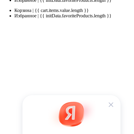
Избранное | {{ initData.favoriteProducts.length }}
Корзина | {{ cart.items.value.length }}
Избранное | {{ initData.favoriteProducts.length }}