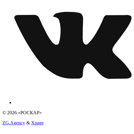
© 2026 «РОСКАР»
ZG.Agency
&
Xpage