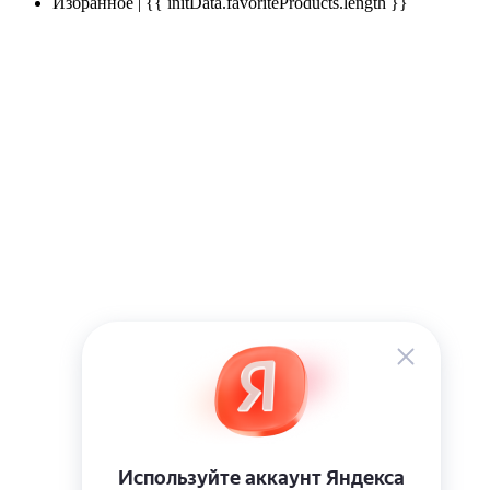
Избранное | {{ initData.favoriteProducts.length }}