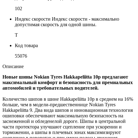
102
Индекс скорости
Индекс скорости - максимально
допустимая скорость для одной шины.
T
Код товара
55076
Описание
Новые шины Nokian Tyres Hakkapeliitta 10p предлагают
максимальный комфорт и безопасность для премиальных
автомобилей и требовательных водителей.
Количество шипов в шине Hakkapeliitta 10p в среднем на 16%
больше, чем в модели-предшественнице Nokian Tyres
Hakkapeliitta 9. Два вида шипов и инновационная технология
ошиповки обеспечивают максимальную безопасность на
заснеженной и обледенелой дороге. Шипы в центральной
части протектора улучшают сцепление при ускорении и
торможении, а шипы в плечевых зонах максимизируют
сцепление в поворотах и при смене полосы движения.