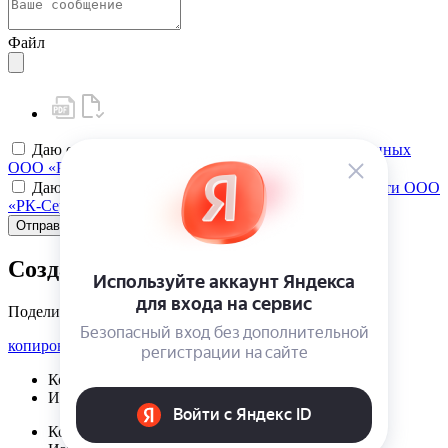
Файл
Даю своё
согласие на обработку персональных данных
ООО «РК-Сервис»
Даю своё
согласие на политику конфиденциальности ООО
«РК-Сервис»
Отправить
Создать карту клиента
Поделиться
копировать ссылку
Корзина | {{ cart.items.value.length }}
Избранное | {{ initData.favoriteProducts.length }}
Корзина | {{ cart.items.value.length }}