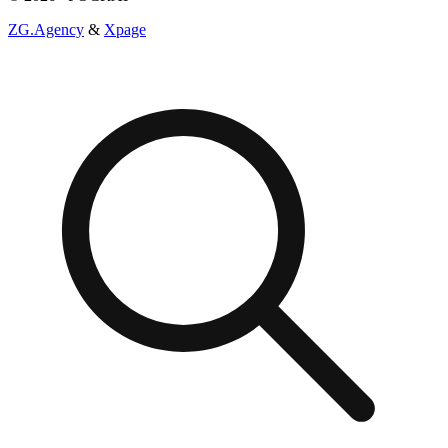
ZG.Agency
&
Xpage