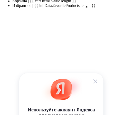
Корзина | {{ cart.items.value.length }}
Избранное | {{ initData.favoriteProducts.length }}