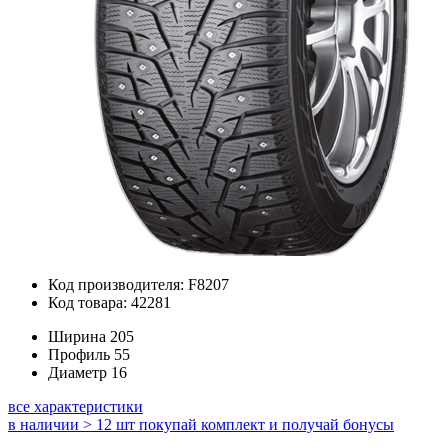
Код производителя: F8207
Код товара: 42281
Ширина
205
Профиль
55
Диаметр
16
все характеристики
в наличии > 12 шт
покупай комплект и получай бонусы